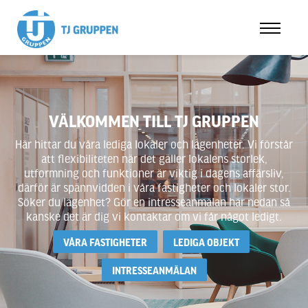
VÄLKOMMEN TILL TJ GRUPPEN
Här hittar du våra lediga lokaler och lägenheter. Vi förstår
att flexibiliteten när det gäller lokalens storlek,
utformning och funktioner är viktig i dagens affärsliv,
därför är spännvidden i våra fastigheter och lokaler stor.
Söker du lägenhet? Gör en intresseanmälan här nedan så
kanske det är dig vi kontaktar om vi får något ledigt.
VÅRA FASTIGHETER
LEDIGA OBJEKT
INTRESSEANMÄLAN