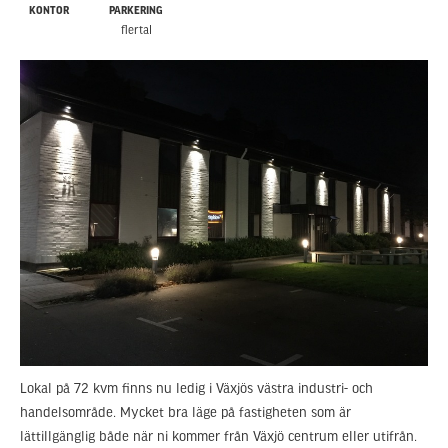
KONTOR
PARKERING
flertal
Lokal på 72 kvm finns nu ledig i Växjös västra industri- och
handelsområde. Mycket bra läge på fastigheten som är
lättillgänglig både när ni kommer från Växjö centrum eller utifrån.