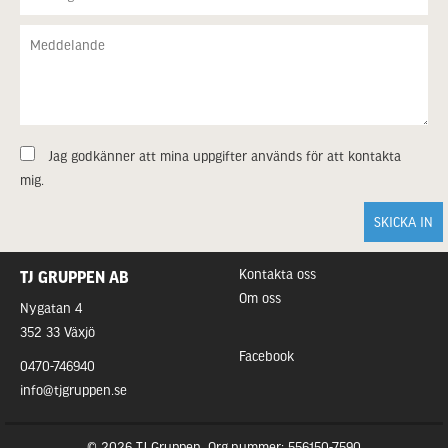
Jag godkänner att mina uppgifter används för att kontakta
mig.
Kontakta oss
TJ GRUPPEN AB
Om oss
Nygatan 4
352 33 Växjö
Facebook
0470-746940
info@tjgruppen.se
© 2026 TJ Gruppen, Org.nummer: 556150-7590