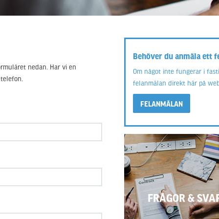
Behöver du anmäla ett f
formuläret nedan. Har vi en
Om något inte fungerar i fast
 telefon.
felanmälan direkt här på we
FELANMÄLAN
FRÅGOR & SVA