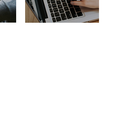
SVAR
GÅ TILL INTRESSEANMÄLAN