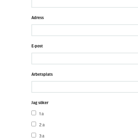
Adress
E-post
Arbetsplats
Jag söker
1:a
2:a
3:a