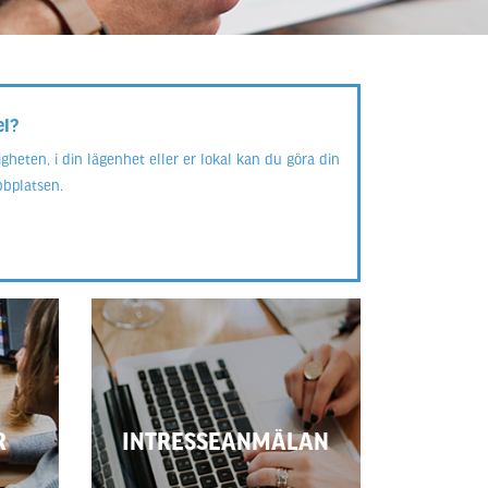
el?
igheten, i din lägenhet eller er lokal kan du göra din
bbplatsen.
R
INTRESSEANMÄLAN