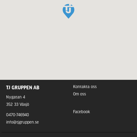
Kontakta oss
TJ GRUPPEN AB
Om oss
Nygatan 4
352 33 Växjö
Facebook
0470-746940
info@tjgruppen.se